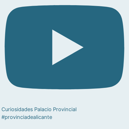
Curiosidades Palacio Provincial
#provinciadealicante