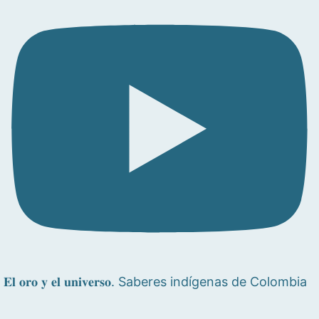
𝐄𝐥 𝐨𝐫𝐨 𝐲 𝐞𝐥 𝐮𝐧𝐢𝐯𝐞𝐫𝐬𝐨. Saberes indígenas de Colombia