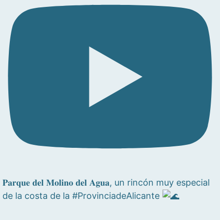
𝐏𝐚𝐫𝐪𝐮𝐞 𝐝𝐞𝐥 𝐌𝐨𝐥𝐢𝐧𝐨 𝐝𝐞𝐥 𝐀𝐠𝐮𝐚, un rincón muy especial
de la costa de la #ProvinciadeAlicante