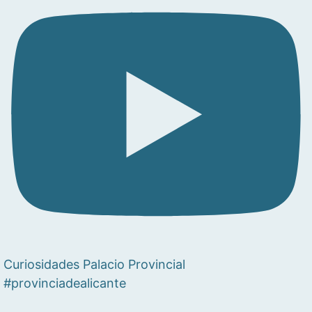
Curiosidades Palacio Provincial
#provinciadealicante