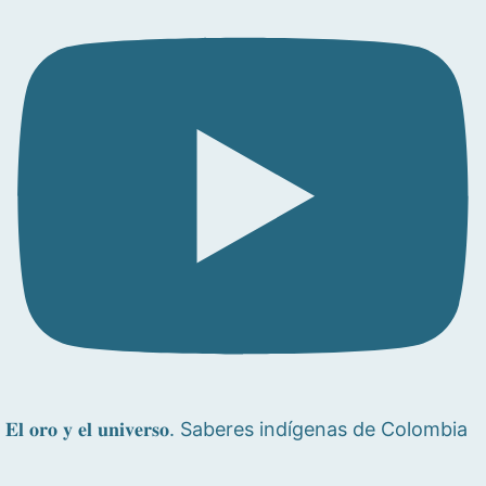
𝐄𝐥 𝐨𝐫𝐨 𝐲 𝐞𝐥 𝐮𝐧𝐢𝐯𝐞𝐫𝐬𝐨. Saberes indígenas de Colombia