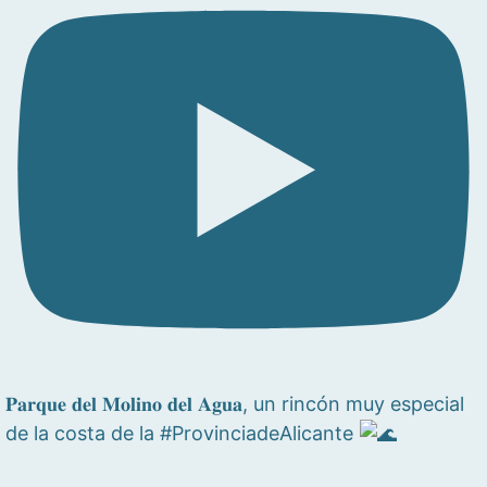
𝐏𝐚𝐫𝐪𝐮𝐞 𝐝𝐞𝐥 𝐌𝐨𝐥𝐢𝐧𝐨 𝐝𝐞𝐥 𝐀𝐠𝐮𝐚, un rincón muy especial
de la costa de la #ProvinciadeAlicante