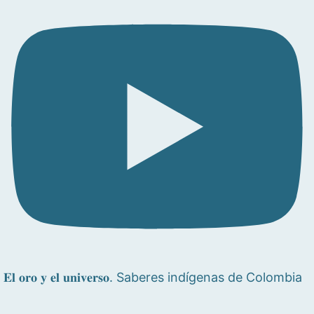
𝐄𝐥 𝐨𝐫𝐨 𝐲 𝐞𝐥 𝐮𝐧𝐢𝐯𝐞𝐫𝐬𝐨. Saberes indígenas de Colombia