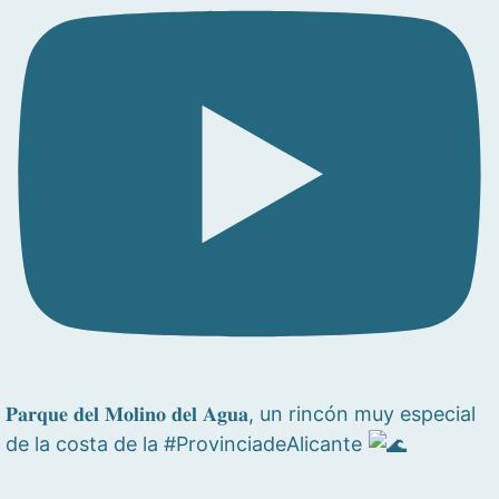
𝐏𝐚𝐫𝐪𝐮𝐞 𝐝𝐞𝐥 𝐌𝐨𝐥𝐢𝐧𝐨 𝐝𝐞𝐥 𝐀𝐠𝐮𝐚, un rincón muy especial
de la costa de la #ProvinciadeAlicante