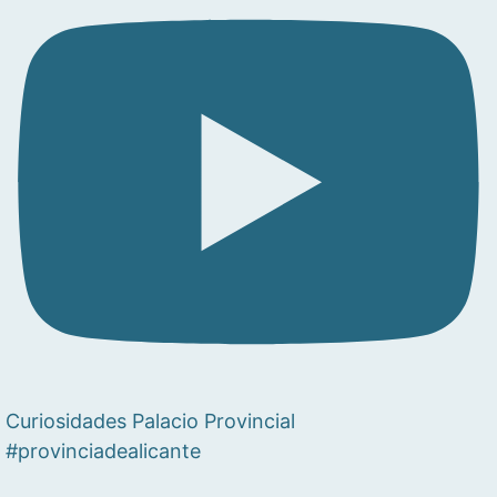
Curiosidades Palacio Provincial
#provinciadealicante