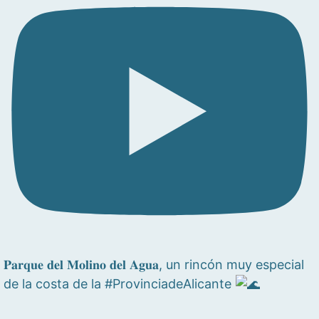
𝐏𝐚𝐫𝐪𝐮𝐞 𝐝𝐞𝐥 𝐌𝐨𝐥𝐢𝐧𝐨 𝐝𝐞𝐥 𝐀𝐠𝐮𝐚, un rincón muy especial
de la costa de la #ProvinciadeAlicante