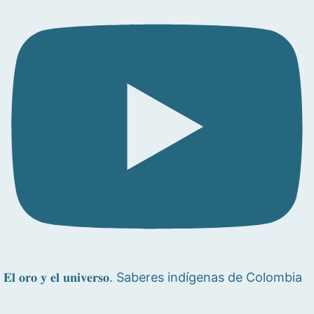
𝐄𝐥 𝐨𝐫𝐨 𝐲 𝐞𝐥 𝐮𝐧𝐢𝐯𝐞𝐫𝐬𝐨. Saberes indígenas de Colombia