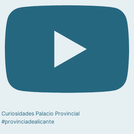
Curiosidades Palacio Provincial
#provinciadealicante