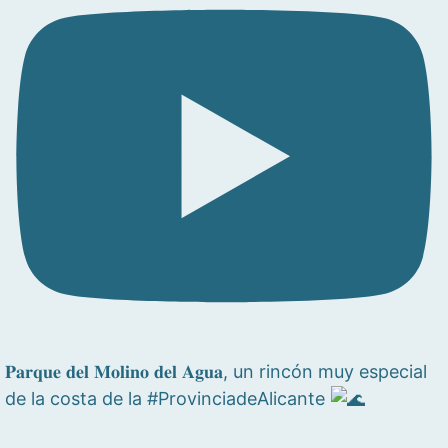
𝐏𝐚𝐫𝐪𝐮𝐞 𝐝𝐞𝐥 𝐌𝐨𝐥𝐢𝐧𝐨 𝐝𝐞𝐥 𝐀𝐠𝐮𝐚, un rincón muy especial
de la costa de la #ProvinciadeAlicante