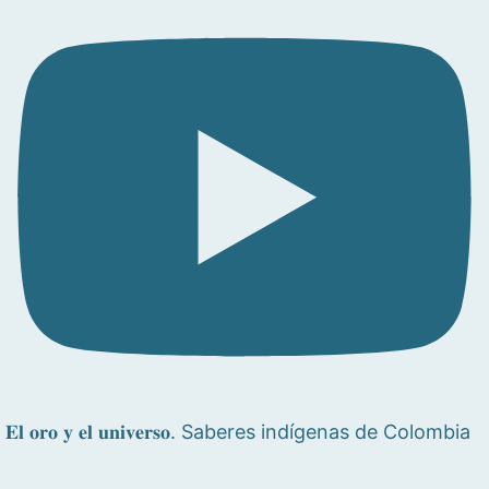
𝐄𝐥 𝐨𝐫𝐨 𝐲 𝐞𝐥 𝐮𝐧𝐢𝐯𝐞𝐫𝐬𝐨. Saberes indígenas de Colombia