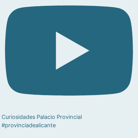
Curiosidades Palacio Provincial
#provinciadealicante