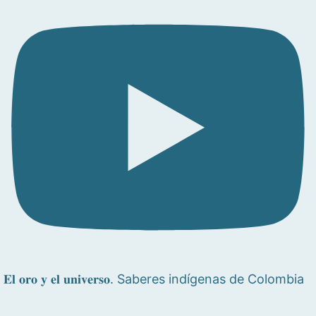
𝐄𝐥 𝐨𝐫𝐨 𝐲 𝐞𝐥 𝐮𝐧𝐢𝐯𝐞𝐫𝐬𝐨. Saberes indígenas de Colombia