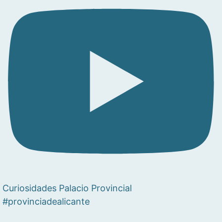
Curiosidades Palacio Provincial
#provinciadealicante