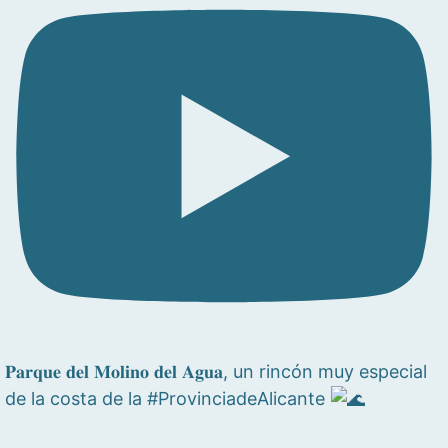
𝐏𝐚𝐫𝐪𝐮𝐞 𝐝𝐞𝐥 𝐌𝐨𝐥𝐢𝐧𝐨 𝐝𝐞𝐥 𝐀𝐠𝐮𝐚, un rincón muy especial
de la costa de la #ProvinciadeAlicante