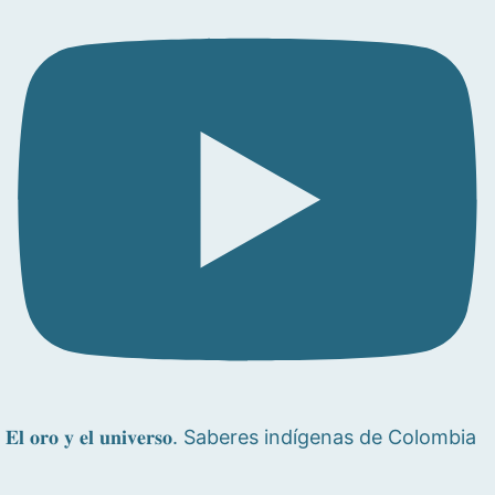
𝐄𝐥 𝐨𝐫𝐨 𝐲 𝐞𝐥 𝐮𝐧𝐢𝐯𝐞𝐫𝐬𝐨. Saberes indígenas de Colombia