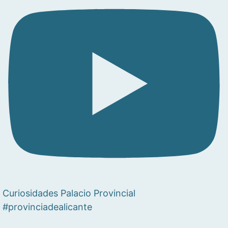
Curiosidades Palacio Provincial
#provinciadealicante