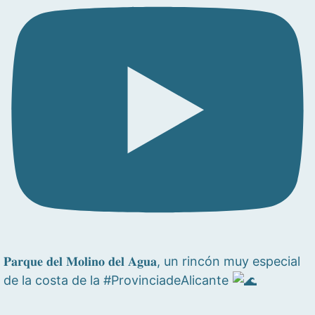
𝐏𝐚𝐫𝐪𝐮𝐞 𝐝𝐞𝐥 𝐌𝐨𝐥𝐢𝐧𝐨 𝐝𝐞𝐥 𝐀𝐠𝐮𝐚, un rincón muy especial
de la costa de la #ProvinciadeAlicante