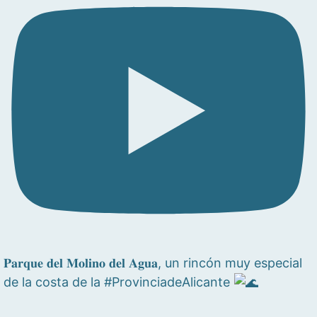
𝐏𝐚𝐫𝐪𝐮𝐞 𝐝𝐞𝐥 𝐌𝐨𝐥𝐢𝐧𝐨 𝐝𝐞𝐥 𝐀𝐠𝐮𝐚, un rincón muy especial
de la costa de la #ProvinciadeAlicante