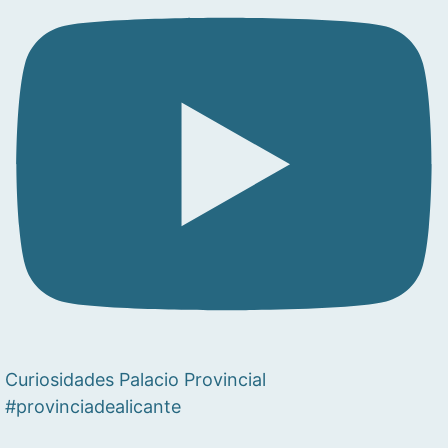
Curiosidades Palacio Provincial
#provinciadealicante