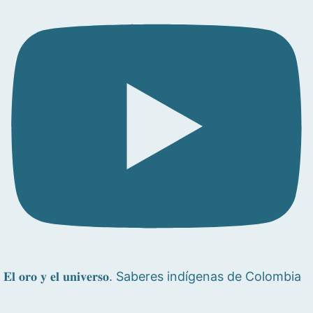
𝐄𝐥 𝐨𝐫𝐨 𝐲 𝐞𝐥 𝐮𝐧𝐢𝐯𝐞𝐫𝐬𝐨. Saberes indígenas de Colombia