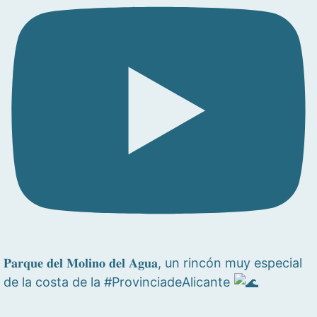
𝐏𝐚𝐫𝐪𝐮𝐞 𝐝𝐞𝐥 𝐌𝐨𝐥𝐢𝐧𝐨 𝐝𝐞𝐥 𝐀𝐠𝐮𝐚, un rincón muy especial
de la costa de la #ProvinciadeAlicante