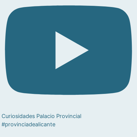
Curiosidades Palacio Provincial
#provinciadealicante