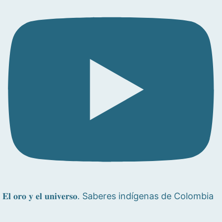
𝐄𝐥 𝐨𝐫𝐨 𝐲 𝐞𝐥 𝐮𝐧𝐢𝐯𝐞𝐫𝐬𝐨. Saberes indígenas de Colombia