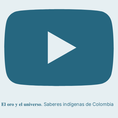
𝐄𝐥 𝐨𝐫𝐨 𝐲 𝐞𝐥 𝐮𝐧𝐢𝐯𝐞𝐫𝐬𝐨. Saberes indígenas de Colombia