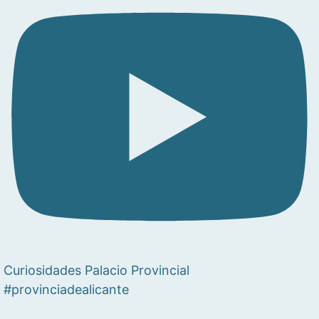
Curiosidades Palacio Provincial
#provinciadealicante