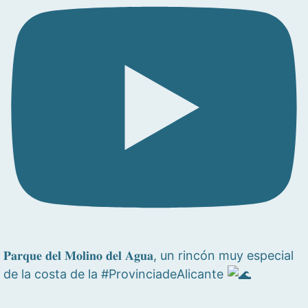
𝐏𝐚𝐫𝐪𝐮𝐞 𝐝𝐞𝐥 𝐌𝐨𝐥𝐢𝐧𝐨 𝐝𝐞𝐥 𝐀𝐠𝐮𝐚, un rincón muy especial
de la costa de la #ProvinciadeAlicante