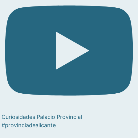
Curiosidades Palacio Provincial
#provinciadealicante