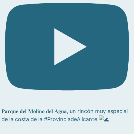
𝐏𝐚𝐫𝐪𝐮𝐞 𝐝𝐞𝐥 𝐌𝐨𝐥𝐢𝐧𝐨 𝐝𝐞𝐥 𝐀𝐠𝐮𝐚, un rincón muy especial
de la costa de la #ProvinciadeAlicante