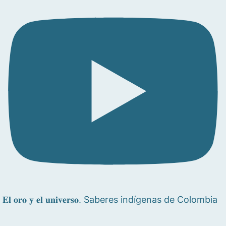
𝐄𝐥 𝐨𝐫𝐨 𝐲 𝐞𝐥 𝐮𝐧𝐢𝐯𝐞𝐫𝐬𝐨. Saberes indígenas de Colombia