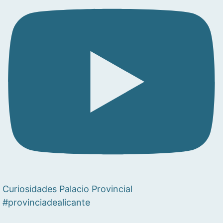
Curiosidades Palacio Provincial
#provinciadealicante