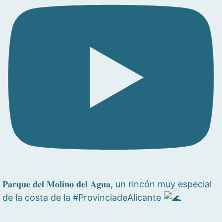
𝐏𝐚𝐫𝐪𝐮𝐞 𝐝𝐞𝐥 𝐌𝐨𝐥𝐢𝐧𝐨 𝐝𝐞𝐥 𝐀𝐠𝐮𝐚, un rincón muy especial
de la costa de la #ProvinciadeAlicante