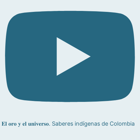
𝐄𝐥 𝐨𝐫𝐨 𝐲 𝐞𝐥 𝐮𝐧𝐢𝐯𝐞𝐫𝐬𝐨. Saberes indígenas de Colombia