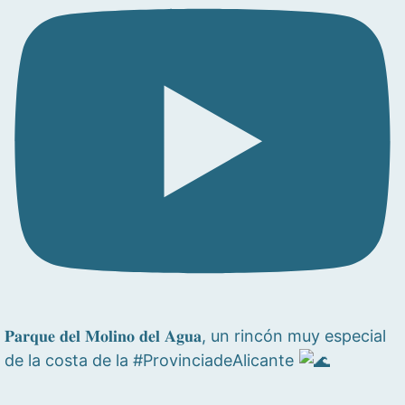
𝐏𝐚𝐫𝐪𝐮𝐞 𝐝𝐞𝐥 𝐌𝐨𝐥𝐢𝐧𝐨 𝐝𝐞𝐥 𝐀𝐠𝐮𝐚, un rincón muy especial
de la costa de la #ProvinciadeAlicante