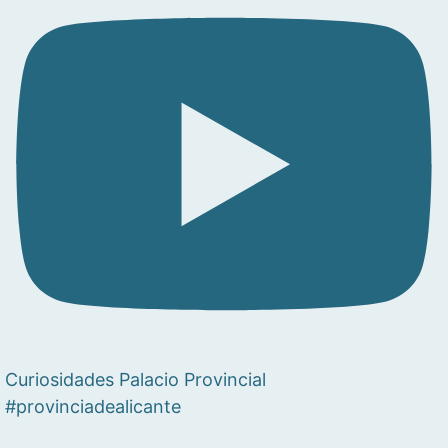
Curiosidades Palacio Provincial
#provinciadealicante