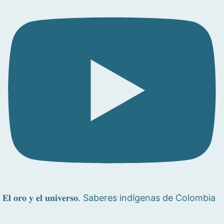
𝐄𝐥 𝐨𝐫𝐨 𝐲 𝐞𝐥 𝐮𝐧𝐢𝐯𝐞𝐫𝐬𝐨. Saberes indígenas de Colombia