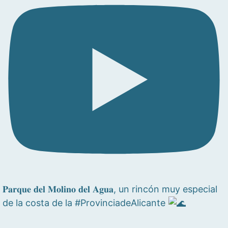
𝐏𝐚𝐫𝐪𝐮𝐞 𝐝𝐞𝐥 𝐌𝐨𝐥𝐢𝐧𝐨 𝐝𝐞𝐥 𝐀𝐠𝐮𝐚, un rincón muy especial
de la costa de la #ProvinciadeAlicante