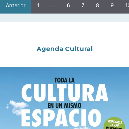
Anterior
1
…
6
7
8
9
1
Agenda Cultural