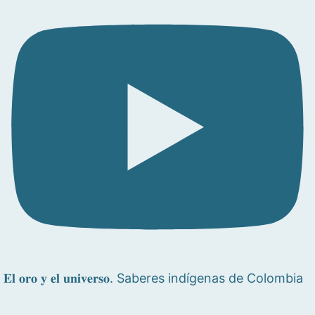
𝐄𝐥 𝐨𝐫𝐨 𝐲 𝐞𝐥 𝐮𝐧𝐢𝐯𝐞𝐫𝐬𝐨. Saberes indígenas de Colombia