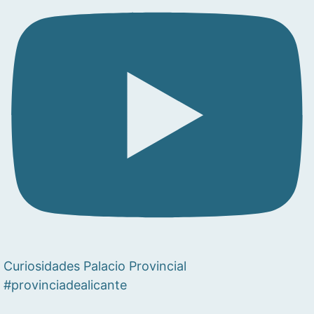
Curiosidades Palacio Provincial
#provinciadealicante