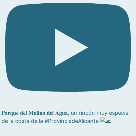
𝐏𝐚𝐫𝐪𝐮𝐞 𝐝𝐞𝐥 𝐌𝐨𝐥𝐢𝐧𝐨 𝐝𝐞𝐥 𝐀𝐠𝐮𝐚, un rincón muy especial
de la costa de la #ProvinciadeAlicante