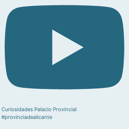
Curiosidades Palacio Provincial
#provinciadealicante