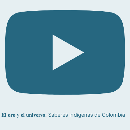
𝐄𝐥 𝐨𝐫𝐨 𝐲 𝐞𝐥 𝐮𝐧𝐢𝐯𝐞𝐫𝐬𝐨. Saberes indígenas de Colombia