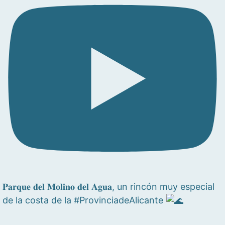
𝐏𝐚𝐫𝐪𝐮𝐞 𝐝𝐞𝐥 𝐌𝐨𝐥𝐢𝐧𝐨 𝐝𝐞𝐥 𝐀𝐠𝐮𝐚, un rincón muy especial
de la costa de la #ProvinciadeAlicante