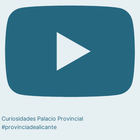
Curiosidades Palacio Provincial
#provinciadealicante