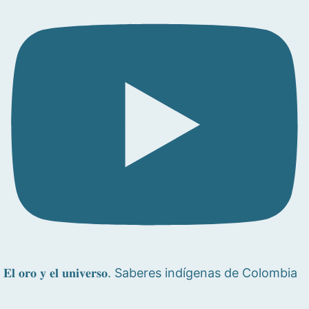
𝐄𝐥 𝐨𝐫𝐨 𝐲 𝐞𝐥 𝐮𝐧𝐢𝐯𝐞𝐫𝐬𝐨. Saberes indígenas de Colombia