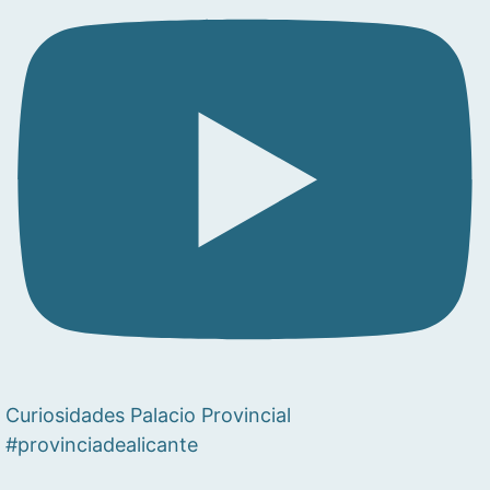
Curiosidades Palacio Provincial
#provinciadealicante