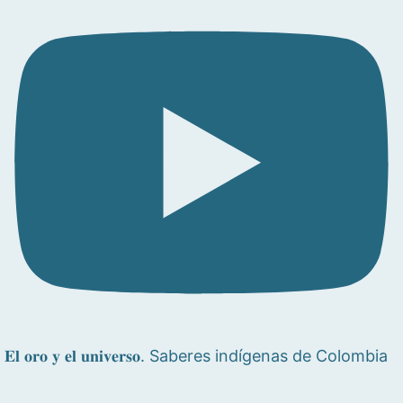
𝐄𝐥 𝐨𝐫𝐨 𝐲 𝐞𝐥 𝐮𝐧𝐢𝐯𝐞𝐫𝐬𝐨. Saberes indígenas de Colombia