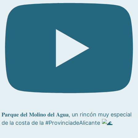
𝐏𝐚𝐫𝐪𝐮𝐞 𝐝𝐞𝐥 𝐌𝐨𝐥𝐢𝐧𝐨 𝐝𝐞𝐥 𝐀𝐠𝐮𝐚, un rincón muy especial
de la costa de la #ProvinciadeAlicante