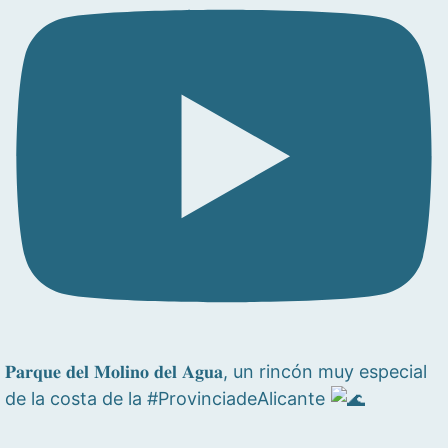
𝐏𝐚𝐫𝐪𝐮𝐞 𝐝𝐞𝐥 𝐌𝐨𝐥𝐢𝐧𝐨 𝐝𝐞𝐥 𝐀𝐠𝐮𝐚, un rincón muy especial
de la costa de la #ProvinciadeAlicante