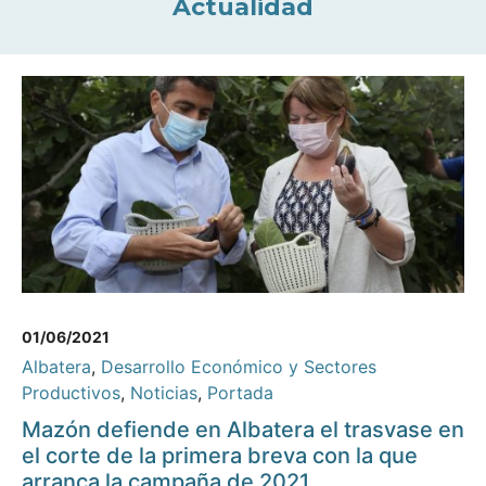
Actualidad
01/06/2021
Albatera
,
Desarrollo Económico y Sectores
Productivos
,
Noticias
,
Portada
Mazón defiende en Albatera el trasvase en
el corte de la primera breva con la que
arranca la campaña de 2021