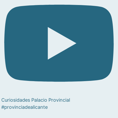
Curiosidades Palacio Provincial
#provinciadealicante