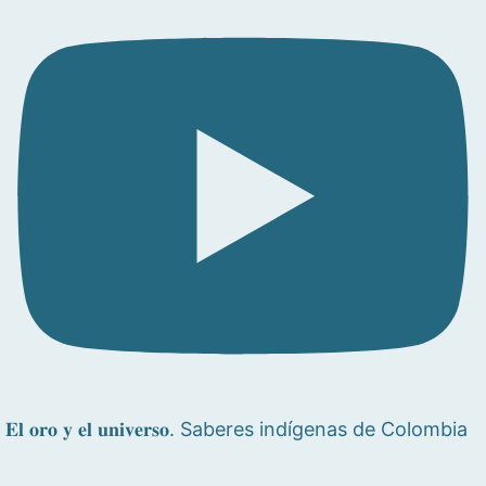
𝐄𝐥 𝐨𝐫𝐨 𝐲 𝐞𝐥 𝐮𝐧𝐢𝐯𝐞𝐫𝐬𝐨. Saberes indígenas de Colombia