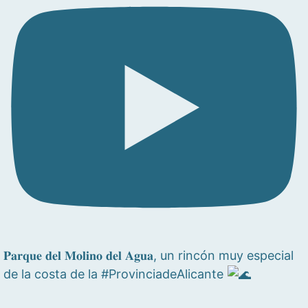
𝐏𝐚𝐫𝐪𝐮𝐞 𝐝𝐞𝐥 𝐌𝐨𝐥𝐢𝐧𝐨 𝐝𝐞𝐥 𝐀𝐠𝐮𝐚, un rincón muy especial
de la costa de la #ProvinciadeAlicante