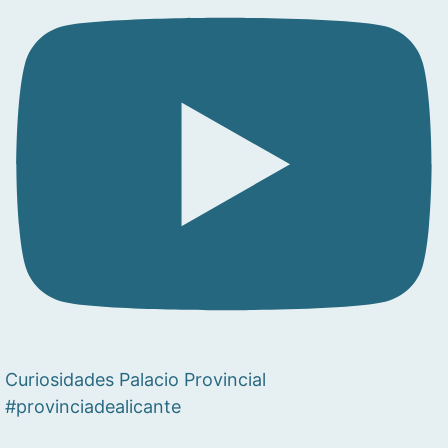
Curiosidades Palacio Provincial
#provinciadealicante