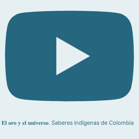
𝐄𝐥 𝐨𝐫𝐨 𝐲 𝐞𝐥 𝐮𝐧𝐢𝐯𝐞𝐫𝐬𝐨. Saberes indígenas de Colombia