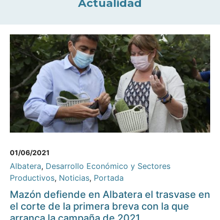
Actualidad
01/06/2021
Albatera
,
Desarrollo Económico y Sectores
Productivos
,
Noticias
,
Portada
Mazón defiende en Albatera el trasvase en
el corte de la primera breva con la que
arranca la campaña de 2021