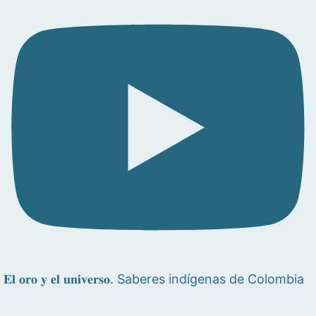
𝐄𝐥 𝐨𝐫𝐨 𝐲 𝐞𝐥 𝐮𝐧𝐢𝐯𝐞𝐫𝐬𝐨. Saberes indígenas de Colombia