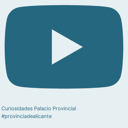
Curiosidades Palacio Provincial
#provinciadealicante