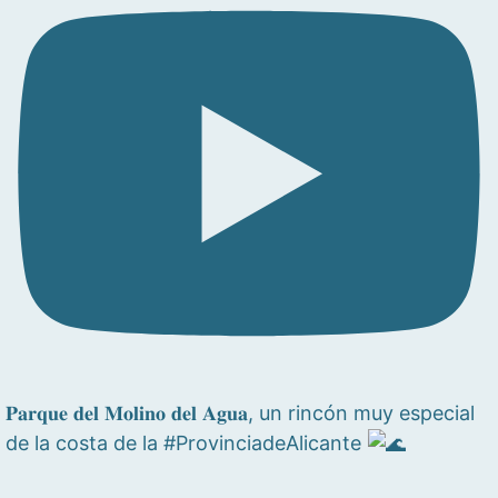
𝐏𝐚𝐫𝐪𝐮𝐞 𝐝𝐞𝐥 𝐌𝐨𝐥𝐢𝐧𝐨 𝐝𝐞𝐥 𝐀𝐠𝐮𝐚, un rincón muy especial
de la costa de la #ProvinciadeAlicante