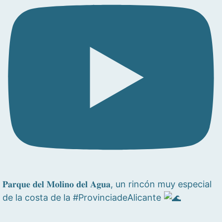
𝐏𝐚𝐫𝐪𝐮𝐞 𝐝𝐞𝐥 𝐌𝐨𝐥𝐢𝐧𝐨 𝐝𝐞𝐥 𝐀𝐠𝐮𝐚, un rincón muy especial
de la costa de la #ProvinciadeAlicante