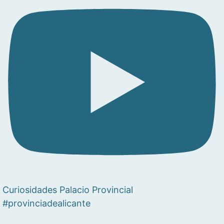
Curiosidades Palacio Provincial
#provinciadealicante