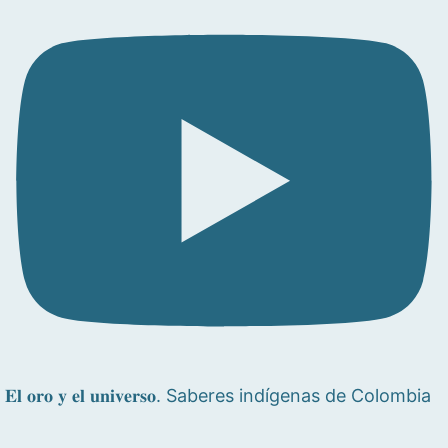
𝐄𝐥 𝐨𝐫𝐨 𝐲 𝐞𝐥 𝐮𝐧𝐢𝐯𝐞𝐫𝐬𝐨. Saberes indígenas de Colombia