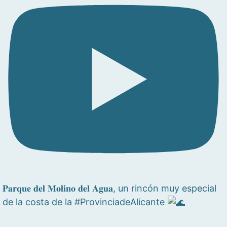
𝐏𝐚𝐫𝐪𝐮𝐞 𝐝𝐞𝐥 𝐌𝐨𝐥𝐢𝐧𝐨 𝐝𝐞𝐥 𝐀𝐠𝐮𝐚, un rincón muy especial
de la costa de la #ProvinciadeAlicante