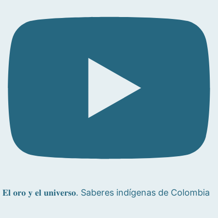
𝐄𝐥 𝐨𝐫𝐨 𝐲 𝐞𝐥 𝐮𝐧𝐢𝐯𝐞𝐫𝐬𝐨. Saberes indígenas de Colombia