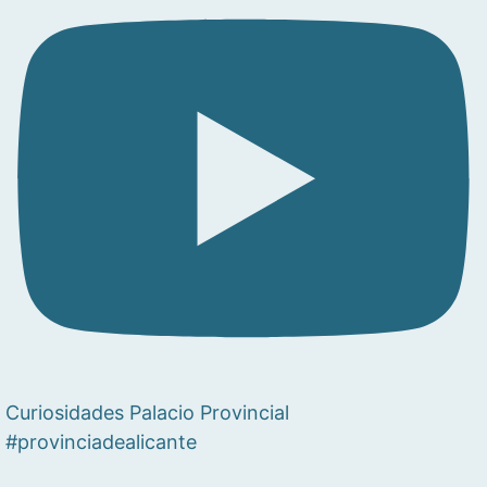
Curiosidades Palacio Provincial
#provinciadealicante