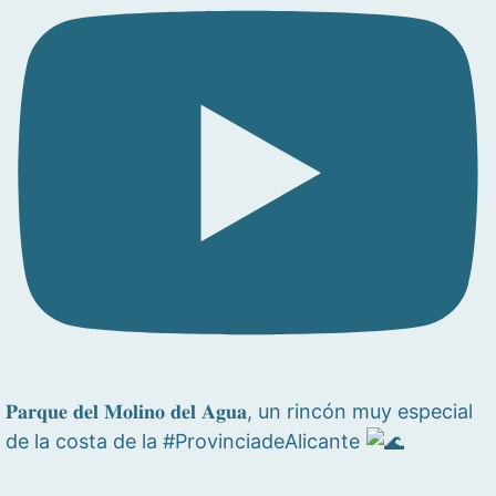
𝐏𝐚𝐫𝐪𝐮𝐞 𝐝𝐞𝐥 𝐌𝐨𝐥𝐢𝐧𝐨 𝐝𝐞𝐥 𝐀𝐠𝐮𝐚, un rincón muy especial
de la costa de la #ProvinciadeAlicante