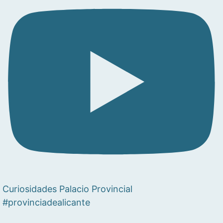
Curiosidades Palacio Provincial
#provinciadealicante