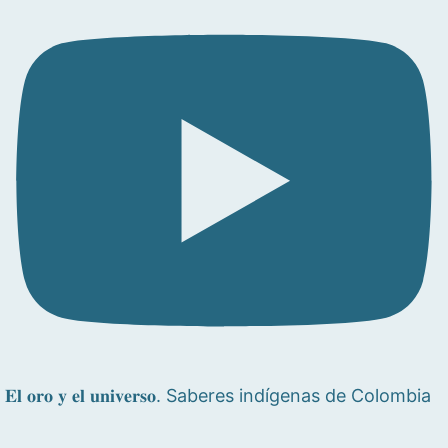
𝐄𝐥 𝐨𝐫𝐨 𝐲 𝐞𝐥 𝐮𝐧𝐢𝐯𝐞𝐫𝐬𝐨. Saberes indígenas de Colombia