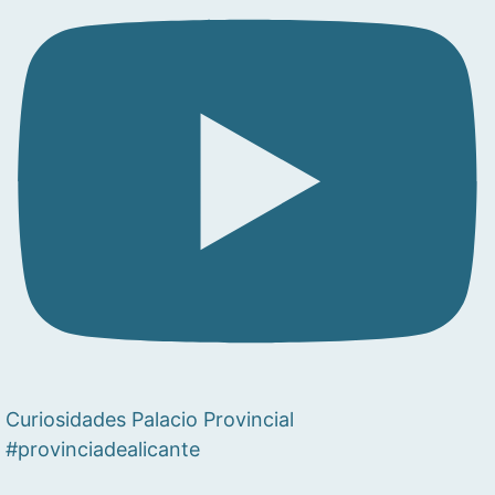
Curiosidades Palacio Provincial
#provinciadealicante