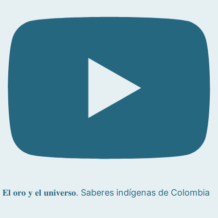
𝐄𝐥 𝐨𝐫𝐨 𝐲 𝐞𝐥 𝐮𝐧𝐢𝐯𝐞𝐫𝐬𝐨. Saberes indígenas de Colombia