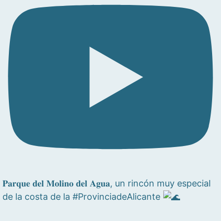
𝐏𝐚𝐫𝐪𝐮𝐞 𝐝𝐞𝐥 𝐌𝐨𝐥𝐢𝐧𝐨 𝐝𝐞𝐥 𝐀𝐠𝐮𝐚, un rincón muy especial
de la costa de la #ProvinciadeAlicante