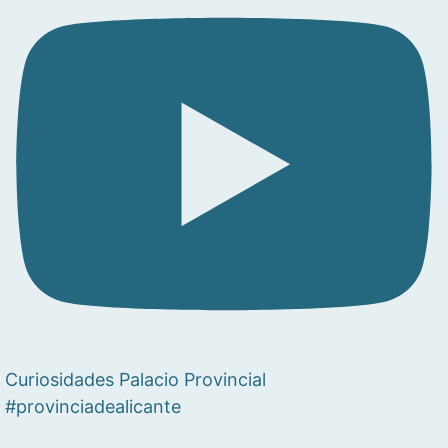
Curiosidades Palacio Provincial
#provinciadealicante