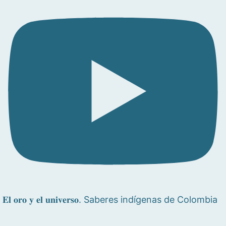
𝐄𝐥 𝐨𝐫𝐨 𝐲 𝐞𝐥 𝐮𝐧𝐢𝐯𝐞𝐫𝐬𝐨. Saberes indígenas de Colombia