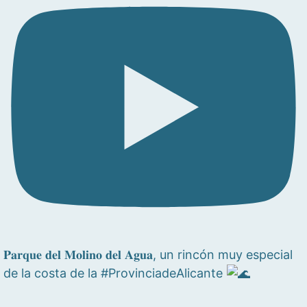
𝐏𝐚𝐫𝐪𝐮𝐞 𝐝𝐞𝐥 𝐌𝐨𝐥𝐢𝐧𝐨 𝐝𝐞𝐥 𝐀𝐠𝐮𝐚, un rincón muy especial
de la costa de la #ProvinciadeAlicante