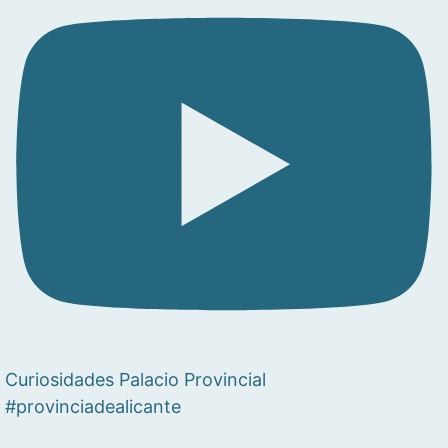
Curiosidades Palacio Provincial
#provinciadealicante