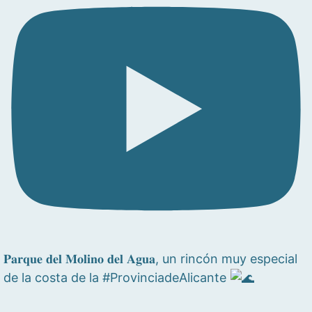
𝐏𝐚𝐫𝐪𝐮𝐞 𝐝𝐞𝐥 𝐌𝐨𝐥𝐢𝐧𝐨 𝐝𝐞𝐥 𝐀𝐠𝐮𝐚, un rincón muy especial
de la costa de la #ProvinciadeAlicante