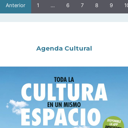
Anterior
1
…
6
7
8
9
1
Agenda Cultural