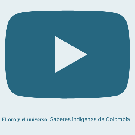
𝐄𝐥 𝐨𝐫𝐨 𝐲 𝐞𝐥 𝐮𝐧𝐢𝐯𝐞𝐫𝐬𝐨. Saberes indígenas de Colombia