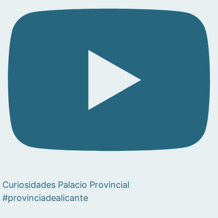
Curiosidades Palacio Provincial
#provinciadealicante