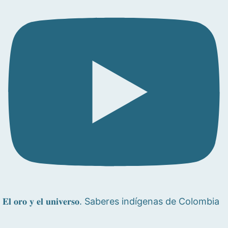
𝐄𝐥 𝐨𝐫𝐨 𝐲 𝐞𝐥 𝐮𝐧𝐢𝐯𝐞𝐫𝐬𝐨. Saberes indígenas de Colombia