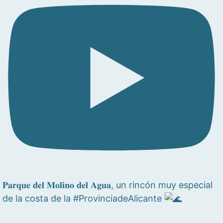
𝐏𝐚𝐫𝐪𝐮𝐞 𝐝𝐞𝐥 𝐌𝐨𝐥𝐢𝐧𝐨 𝐝𝐞𝐥 𝐀𝐠𝐮𝐚, un rincón muy especial
de la costa de la #ProvinciadeAlicante