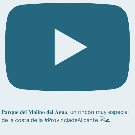
𝐏𝐚𝐫𝐪𝐮𝐞 𝐝𝐞𝐥 𝐌𝐨𝐥𝐢𝐧𝐨 𝐝𝐞𝐥 𝐀𝐠𝐮𝐚, un rincón muy especial
de la costa de la #ProvinciadeAlicante