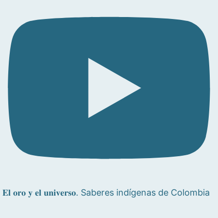
𝐄𝐥 𝐨𝐫𝐨 𝐲 𝐞𝐥 𝐮𝐧𝐢𝐯𝐞𝐫𝐬𝐨. Saberes indígenas de Colombia