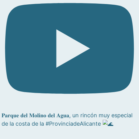
𝐏𝐚𝐫𝐪𝐮𝐞 𝐝𝐞𝐥 𝐌𝐨𝐥𝐢𝐧𝐨 𝐝𝐞𝐥 𝐀𝐠𝐮𝐚, un rincón muy especial
de la costa de la #ProvinciadeAlicante