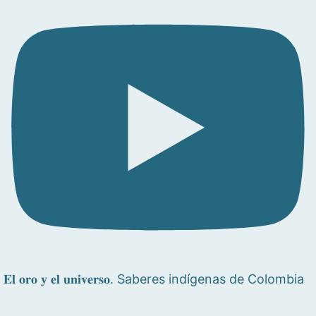
𝐄𝐥 𝐨𝐫𝐨 𝐲 𝐞𝐥 𝐮𝐧𝐢𝐯𝐞𝐫𝐬𝐨. Saberes indígenas de Colombia