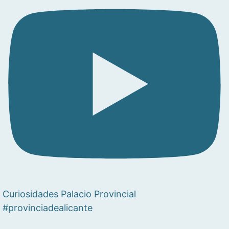
Curiosidades Palacio Provincial
#provinciadealicante