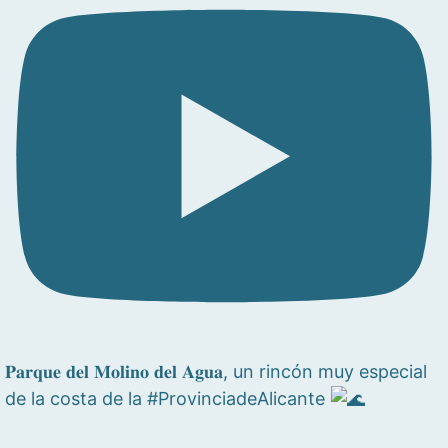
𝐏𝐚𝐫𝐪𝐮𝐞 𝐝𝐞𝐥 𝐌𝐨𝐥𝐢𝐧𝐨 𝐝𝐞𝐥 𝐀𝐠𝐮𝐚, un rincón muy especial
de la costa de la #ProvinciadeAlicante