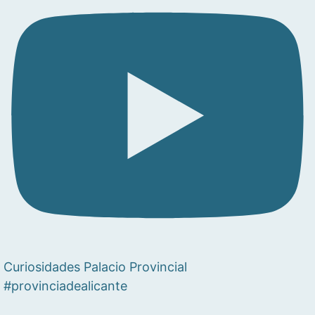
Curiosidades Palacio Provincial
#provinciadealicante