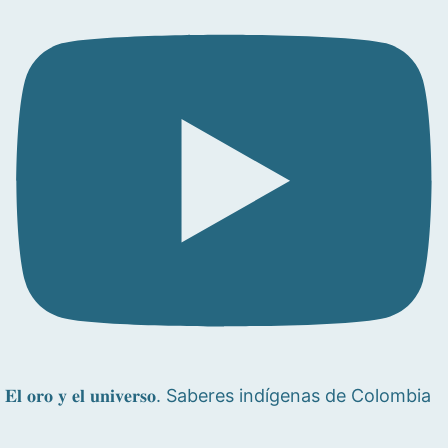
𝐄𝐥 𝐨𝐫𝐨 𝐲 𝐞𝐥 𝐮𝐧𝐢𝐯𝐞𝐫𝐬𝐨. Saberes indígenas de Colombia