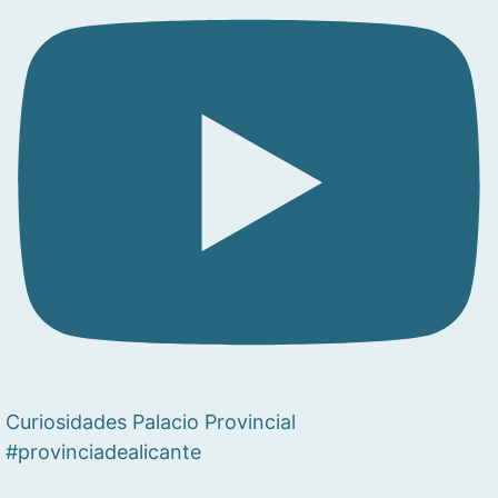
Curiosidades Palacio Provincial
#provinciadealicante