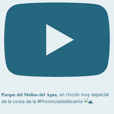
𝐏𝐚𝐫𝐪𝐮𝐞 𝐝𝐞𝐥 𝐌𝐨𝐥𝐢𝐧𝐨 𝐝𝐞𝐥 𝐀𝐠𝐮𝐚, un rincón muy especial
de la costa de la #ProvinciadeAlicante