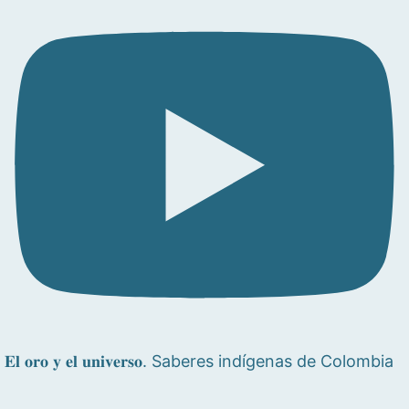
𝐄𝐥 𝐨𝐫𝐨 𝐲 𝐞𝐥 𝐮𝐧𝐢𝐯𝐞𝐫𝐬𝐨. Saberes indígenas de Colombia