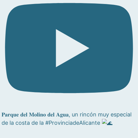
𝐏𝐚𝐫𝐪𝐮𝐞 𝐝𝐞𝐥 𝐌𝐨𝐥𝐢𝐧𝐨 𝐝𝐞𝐥 𝐀𝐠𝐮𝐚, un rincón muy especial
de la costa de la #ProvinciadeAlicante