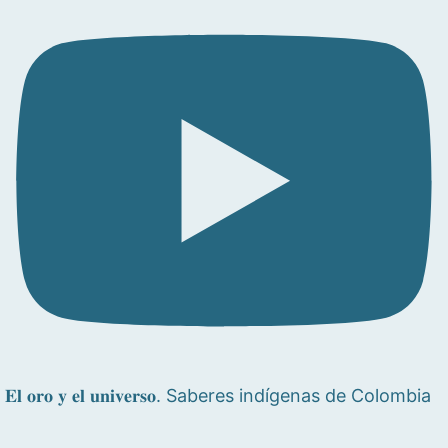
𝐄𝐥 𝐨𝐫𝐨 𝐲 𝐞𝐥 𝐮𝐧𝐢𝐯𝐞𝐫𝐬𝐨. Saberes indígenas de Colombia