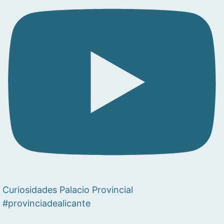
Curiosidades Palacio Provincial
#provinciadealicante