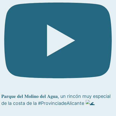
𝐏𝐚𝐫𝐪𝐮𝐞 𝐝𝐞𝐥 𝐌𝐨𝐥𝐢𝐧𝐨 𝐝𝐞𝐥 𝐀𝐠𝐮𝐚, un rincón muy especial
de la costa de la #ProvinciadeAlicante