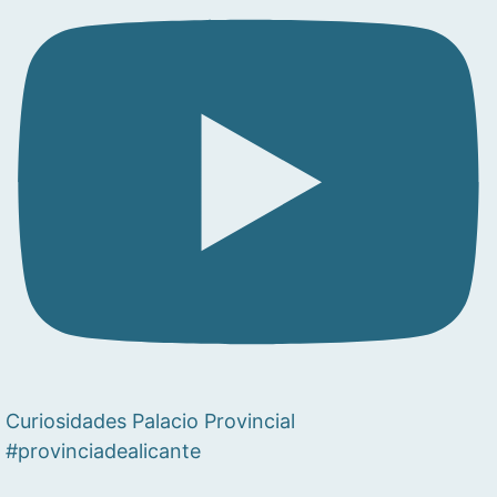
Curiosidades Palacio Provincial
#provinciadealicante