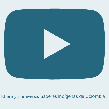
𝐄𝐥 𝐨𝐫𝐨 𝐲 𝐞𝐥 𝐮𝐧𝐢𝐯𝐞𝐫𝐬𝐨. Saberes indígenas de Colombia