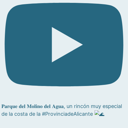
𝐏𝐚𝐫𝐪𝐮𝐞 𝐝𝐞𝐥 𝐌𝐨𝐥𝐢𝐧𝐨 𝐝𝐞𝐥 𝐀𝐠𝐮𝐚, un rincón muy especial
de la costa de la #ProvinciadeAlicante