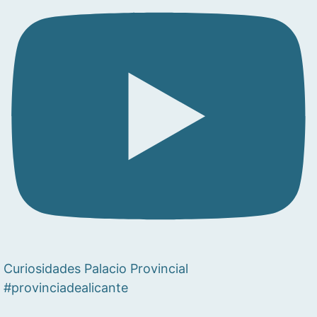
Curiosidades Palacio Provincial
#provinciadealicante