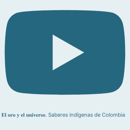
𝐄𝐥 𝐨𝐫𝐨 𝐲 𝐞𝐥 𝐮𝐧𝐢𝐯𝐞𝐫𝐬𝐨. Saberes indígenas de Colombia