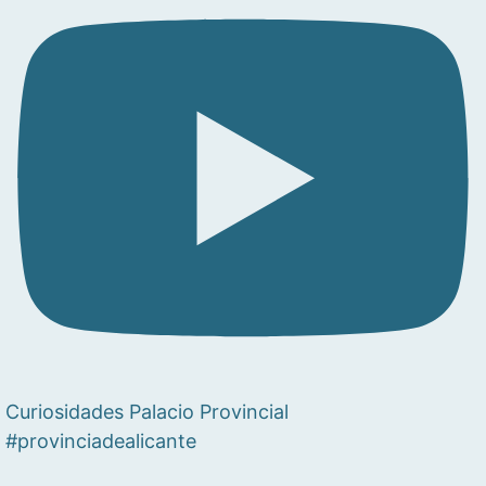
Curiosidades Palacio Provincial
#provinciadealicante