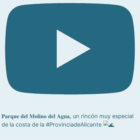
𝐏𝐚𝐫𝐪𝐮𝐞 𝐝𝐞𝐥 𝐌𝐨𝐥𝐢𝐧𝐨 𝐝𝐞𝐥 𝐀𝐠𝐮𝐚, un rincón muy especial
de la costa de la #ProvinciadeAlicante