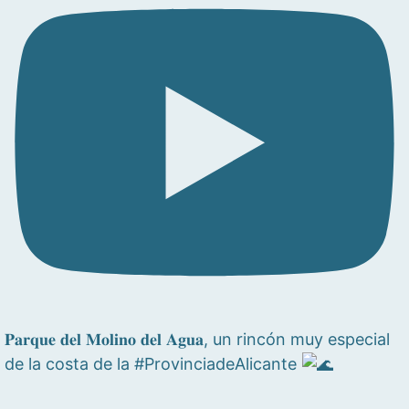
𝐏𝐚𝐫𝐪𝐮𝐞 𝐝𝐞𝐥 𝐌𝐨𝐥𝐢𝐧𝐨 𝐝𝐞𝐥 𝐀𝐠𝐮𝐚, un rincón muy especial
de la costa de la #ProvinciadeAlicante