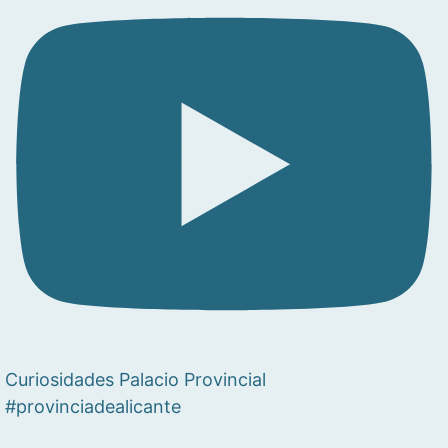
Curiosidades Palacio Provincial
#provinciadealicante