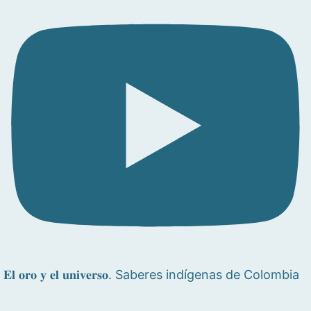
𝐄𝐥 𝐨𝐫𝐨 𝐲 𝐞𝐥 𝐮𝐧𝐢𝐯𝐞𝐫𝐬𝐨. Saberes indígenas de Colombia