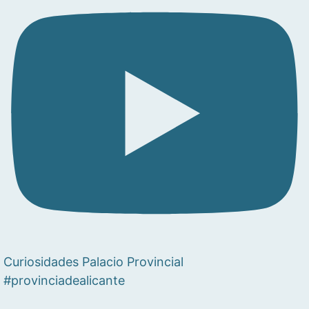
Curiosidades Palacio Provincial
#provinciadealicante