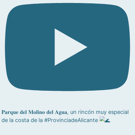
𝐏𝐚𝐫𝐪𝐮𝐞 𝐝𝐞𝐥 𝐌𝐨𝐥𝐢𝐧𝐨 𝐝𝐞𝐥 𝐀𝐠𝐮𝐚, un rincón muy especial
de la costa de la #ProvinciadeAlicante