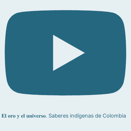
𝐄𝐥 𝐨𝐫𝐨 𝐲 𝐞𝐥 𝐮𝐧𝐢𝐯𝐞𝐫𝐬𝐨. Saberes indígenas de Colombia