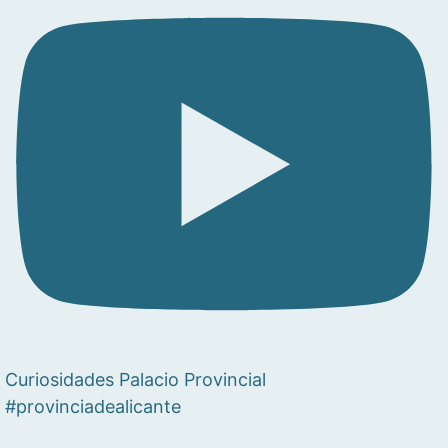
Curiosidades Palacio Provincial
#provinciadealicante