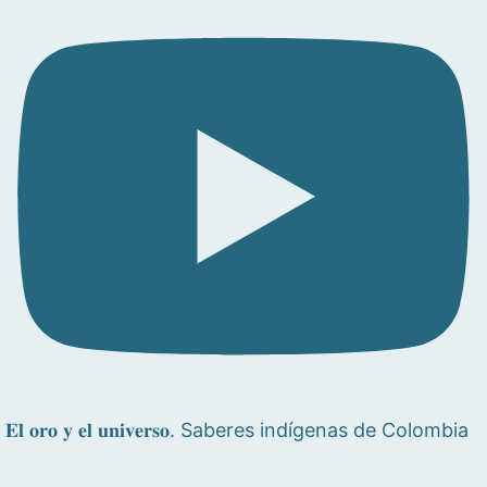
𝐄𝐥 𝐨𝐫𝐨 𝐲 𝐞𝐥 𝐮𝐧𝐢𝐯𝐞𝐫𝐬𝐨. Saberes indígenas de Colombia