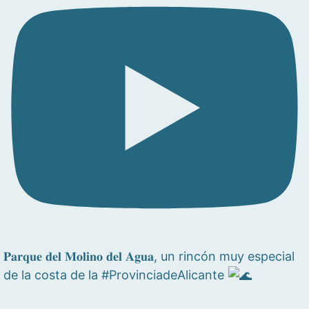
𝐏𝐚𝐫𝐪𝐮𝐞 𝐝𝐞𝐥 𝐌𝐨𝐥𝐢𝐧𝐨 𝐝𝐞𝐥 𝐀𝐠𝐮𝐚, un rincón muy especial
de la costa de la #ProvinciadeAlicante