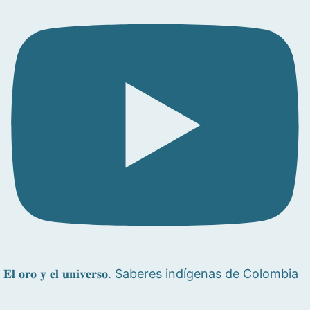
𝐄𝐥 𝐨𝐫𝐨 𝐲 𝐞𝐥 𝐮𝐧𝐢𝐯𝐞𝐫𝐬𝐨. Saberes indígenas de Colombia