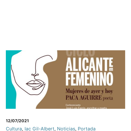
12/07/2021
Cultura
,
Iac Gil-Albert
,
Noticias
,
Portada