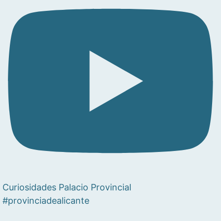
Curiosidades Palacio Provincial
#provinciadealicante