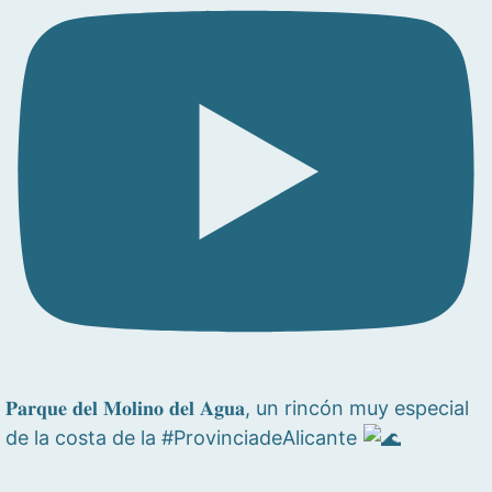
𝐏𝐚𝐫𝐪𝐮𝐞 𝐝𝐞𝐥 𝐌𝐨𝐥𝐢𝐧𝐨 𝐝𝐞𝐥 𝐀𝐠𝐮𝐚, un rincón muy especial
de la costa de la #ProvinciadeAlicante