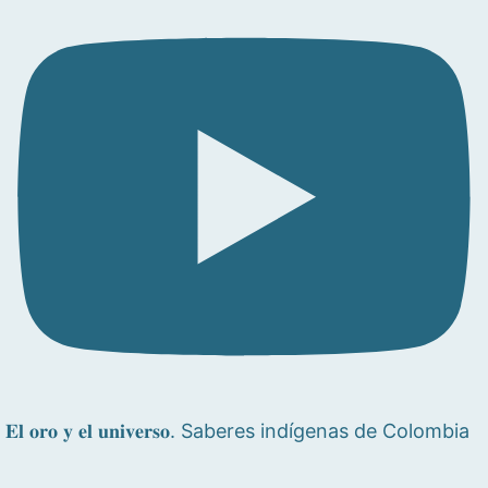
𝐄𝐥 𝐨𝐫𝐨 𝐲 𝐞𝐥 𝐮𝐧𝐢𝐯𝐞𝐫𝐬𝐨. Saberes indígenas de Colombia