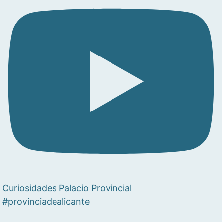
Curiosidades Palacio Provincial
#provinciadealicante