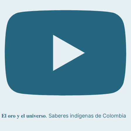
𝐄𝐥 𝐨𝐫𝐨 𝐲 𝐞𝐥 𝐮𝐧𝐢𝐯𝐞𝐫𝐬𝐨. Saberes indígenas de Colombia