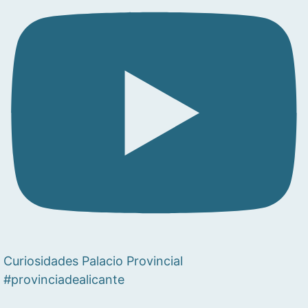
Curiosidades Palacio Provincial
#provinciadealicante