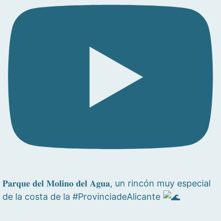
𝐏𝐚𝐫𝐪𝐮𝐞 𝐝𝐞𝐥 𝐌𝐨𝐥𝐢𝐧𝐨 𝐝𝐞𝐥 𝐀𝐠𝐮𝐚, un rincón muy especial
de la costa de la #ProvinciadeAlicante