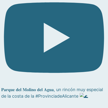
𝐏𝐚𝐫𝐪𝐮𝐞 𝐝𝐞𝐥 𝐌𝐨𝐥𝐢𝐧𝐨 𝐝𝐞𝐥 𝐀𝐠𝐮𝐚, un rincón muy especial
de la costa de la #ProvinciadeAlicante