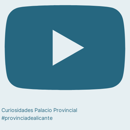
Curiosidades Palacio Provincial
#provinciadealicante