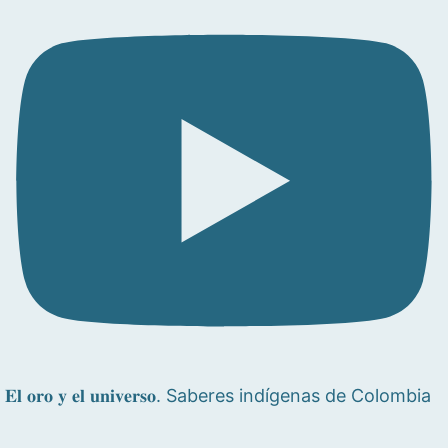
𝐄𝐥 𝐨𝐫𝐨 𝐲 𝐞𝐥 𝐮𝐧𝐢𝐯𝐞𝐫𝐬𝐨. Saberes indígenas de Colombia