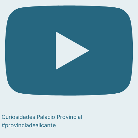
Curiosidades Palacio Provincial
#provinciadealicante