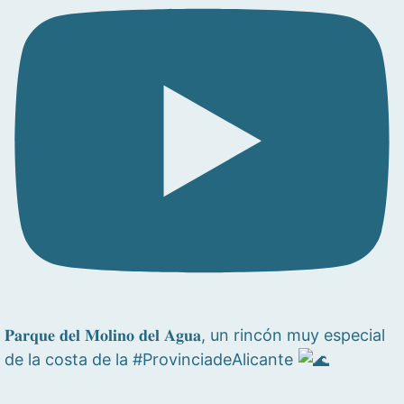
𝐏𝐚𝐫𝐪𝐮𝐞 𝐝𝐞𝐥 𝐌𝐨𝐥𝐢𝐧𝐨 𝐝𝐞𝐥 𝐀𝐠𝐮𝐚, un rincón muy especial
de la costa de la #ProvinciadeAlicante