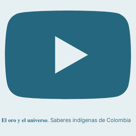
𝐄𝐥 𝐨𝐫𝐨 𝐲 𝐞𝐥 𝐮𝐧𝐢𝐯𝐞𝐫𝐬𝐨. Saberes indígenas de Colombia