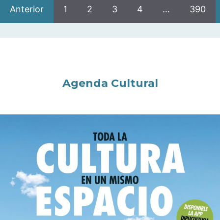
Anterior
1
2
3
4
…
390
Agenda Cultural