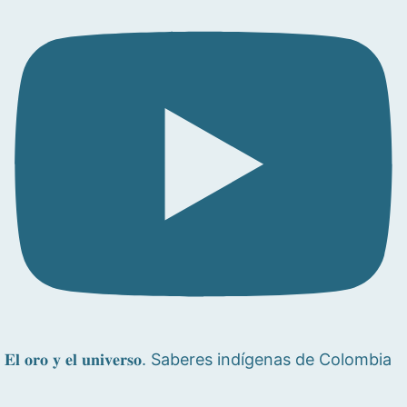
𝐄𝐥 𝐨𝐫𝐨 𝐲 𝐞𝐥 𝐮𝐧𝐢𝐯𝐞𝐫𝐬𝐨. Saberes indígenas de Colombia