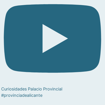
Curiosidades Palacio Provincial
#provinciadealicante