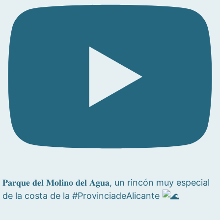
𝐏𝐚𝐫𝐪𝐮𝐞 𝐝𝐞𝐥 𝐌𝐨𝐥𝐢𝐧𝐨 𝐝𝐞𝐥 𝐀𝐠𝐮𝐚, un rincón muy especial
de la costa de la #ProvinciadeAlicante