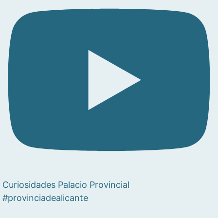
Curiosidades Palacio Provincial
#provinciadealicante