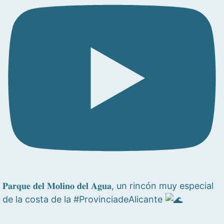
𝐏𝐚𝐫𝐪𝐮𝐞 𝐝𝐞𝐥 𝐌𝐨𝐥𝐢𝐧𝐨 𝐝𝐞𝐥 𝐀𝐠𝐮𝐚, un rincón muy especial
de la costa de la #ProvinciadeAlicante