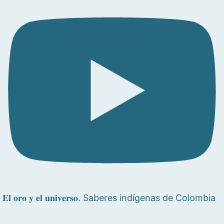
𝐄𝐥 𝐨𝐫𝐨 𝐲 𝐞𝐥 𝐮𝐧𝐢𝐯𝐞𝐫𝐬𝐨. Saberes indígenas de Colombia