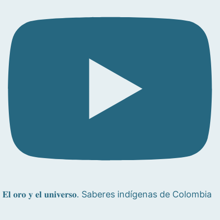
𝐄𝐥 𝐨𝐫𝐨 𝐲 𝐞𝐥 𝐮𝐧𝐢𝐯𝐞𝐫𝐬𝐨. Saberes indígenas de Colombia