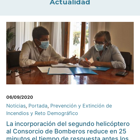
Actualidad
06/09/2020
Noticias
,
Portada
,
Prevención y Extinción de
Incendios y Reto Demográfico
La incorporación del segundo helicóptero
al Consorcio de Bomberos reduce en 25
minutos el tiempo de respuesta antes los