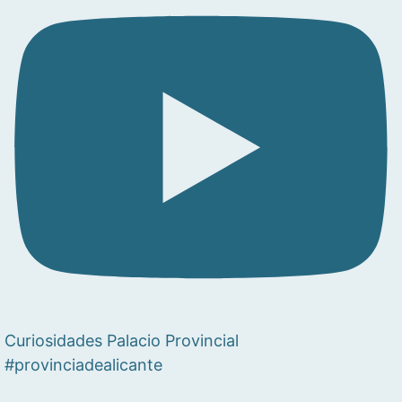
Curiosidades Palacio Provincial
#provinciadealicante