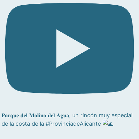
𝐏𝐚𝐫𝐪𝐮𝐞 𝐝𝐞𝐥 𝐌𝐨𝐥𝐢𝐧𝐨 𝐝𝐞𝐥 𝐀𝐠𝐮𝐚, un rincón muy especial
de la costa de la #ProvinciadeAlicante