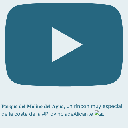
𝐏𝐚𝐫𝐪𝐮𝐞 𝐝𝐞𝐥 𝐌𝐨𝐥𝐢𝐧𝐨 𝐝𝐞𝐥 𝐀𝐠𝐮𝐚, un rincón muy especial
de la costa de la #ProvinciadeAlicante