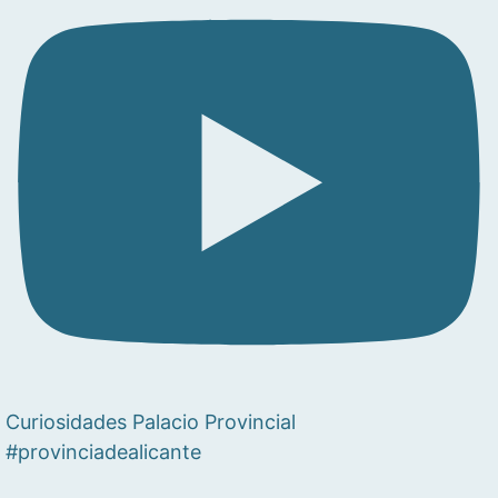
Curiosidades Palacio Provincial
#provinciadealicante