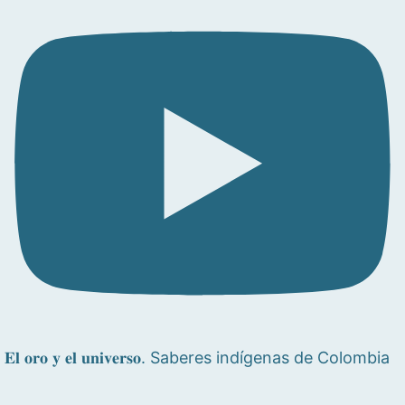
𝐄𝐥 𝐨𝐫𝐨 𝐲 𝐞𝐥 𝐮𝐧𝐢𝐯𝐞𝐫𝐬𝐨. Saberes indígenas de Colombia