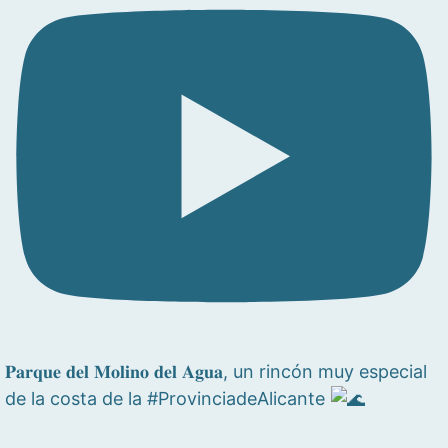
𝐏𝐚𝐫𝐪𝐮𝐞 𝐝𝐞𝐥 𝐌𝐨𝐥𝐢𝐧𝐨 𝐝𝐞𝐥 𝐀𝐠𝐮𝐚, un rincón muy especial
de la costa de la #ProvinciadeAlicante