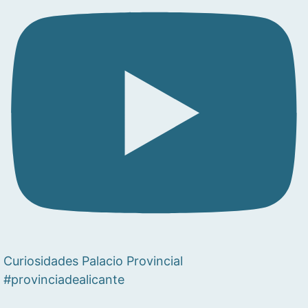
Curiosidades Palacio Provincial
#provinciadealicante