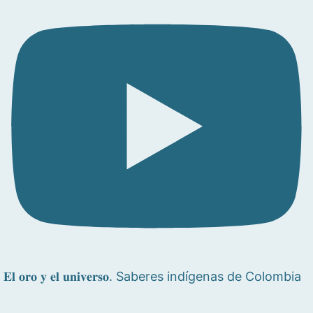
𝐄𝐥 𝐨𝐫𝐨 𝐲 𝐞𝐥 𝐮𝐧𝐢𝐯𝐞𝐫𝐬𝐨. Saberes indígenas de Colombia