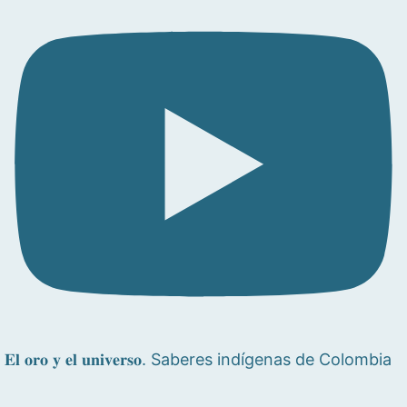
𝐄𝐥 𝐨𝐫𝐨 𝐲 𝐞𝐥 𝐮𝐧𝐢𝐯𝐞𝐫𝐬𝐨. Saberes indígenas de Colombia