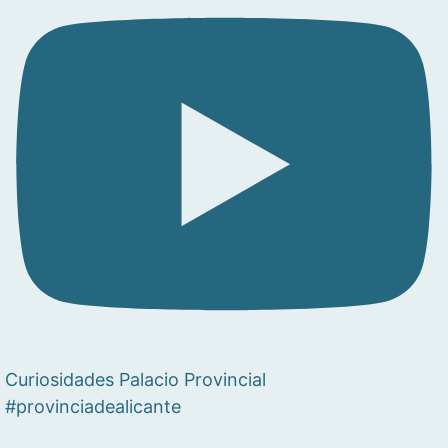
Curiosidades Palacio Provincial
#provinciadealicante