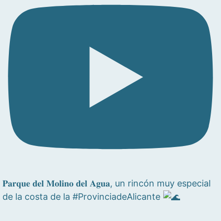
𝐏𝐚𝐫𝐪𝐮𝐞 𝐝𝐞𝐥 𝐌𝐨𝐥𝐢𝐧𝐨 𝐝𝐞𝐥 𝐀𝐠𝐮𝐚, un rincón muy especial
de la costa de la #ProvinciadeAlicante