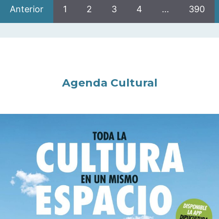
Anterior
1
2
3
4
…
390
Agenda Cultural