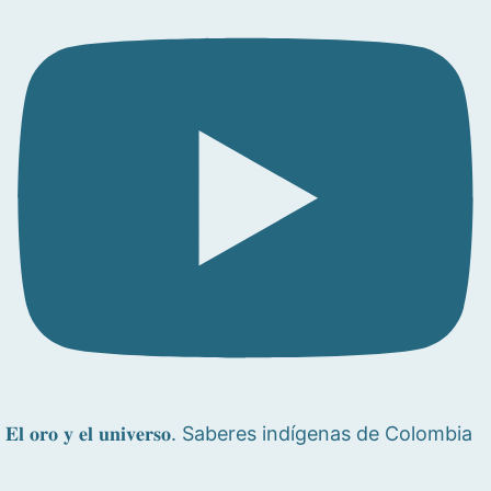
𝐄𝐥 𝐨𝐫𝐨 𝐲 𝐞𝐥 𝐮𝐧𝐢𝐯𝐞𝐫𝐬𝐨. Saberes indígenas de Colombia