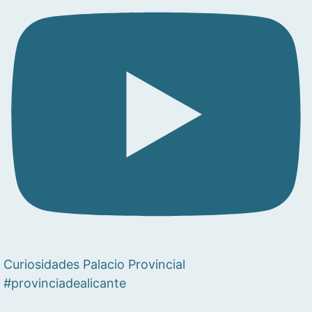
Curiosidades Palacio Provincial
#provinciadealicante