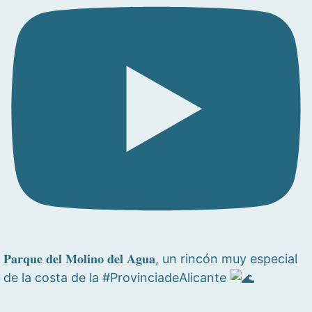
𝐏𝐚𝐫𝐪𝐮𝐞 𝐝𝐞𝐥 𝐌𝐨𝐥𝐢𝐧𝐨 𝐝𝐞𝐥 𝐀𝐠𝐮𝐚, un rincón muy especial
de la costa de la #ProvinciadeAlicante